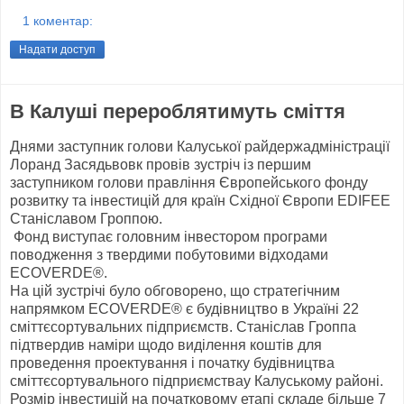
1 коментар:
Надати доступ
В Калуші перероблятимуть сміття
Днями заступник голови Калуської райдержадміністрації
Лоранд Засядьвовк провів зустріч із першим
заступником голови правління Європейського фонду
розвитку та інвестицій для країн Східної Європи EDIFEE
Станіславом Гроппою.
Фонд виступає головним інвестором програми
поводження з твердими побутовими відходами
ECOVERDE®.
На цій зустрічі було обговорено, що стратегічним
напрямком ECOVERDE® є будівництво в Україні 22
сміттєсортувальних підприємств. Станіслав Гроппа
підтвердив наміри щодо виділення коштів для
проведення проектування і початку будівництва
сміттєсортувального підприємствау Калуському районі.
Розмір інвестицій на початковому етапі складе більше 7