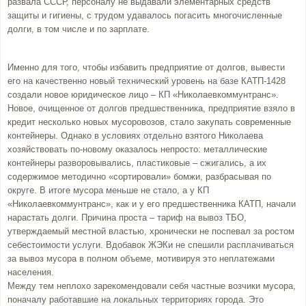
развала СССР, персоналу не выдавали элементарных средств
защиты и гигиены, с трудом удавалось погасить многочисленные
долги, в том числе и по зарплате.
Именно для того, чтобы избавить предприятие от долгов, вывести
его на качественно новый технический уровень на базе КАТП-1428
создали новое юридическое лицо – КП «Николаевкоммунтранс».
Новое, очищенное от долгов предшественника, предприятие взяло в
кредит несколько новых мусоровозов, стало закупать современные
контейнеры. Однако в условиях отдельно взятого Николаева
хозяйствовать по-новому оказалось непросто: металлические
контейнеры разворовывались, пластиковые – сжигались, а их
содержимое методично «сортировали» бомжи, разбрасывая по
округе. В итоге мусора меньше не стало, а у КП
«Николаевкоммунтранс», как и у его предшественника КАТП, начали
нарастать долги. Причина проста – тариф на вывоз ТБО,
утверждаемый местной властью, хронически не поспевал за ростом
себестоимости услуги. Вдобавок ЖЭКи не спешили расплачиваться
за вывоз мусора в полном объеме, мотивируя это неплатежами
населения.
Между тем неплохо зарекомендовали себя частные возчики мусора,
поначалу работавшие на локальных территориях города. Это