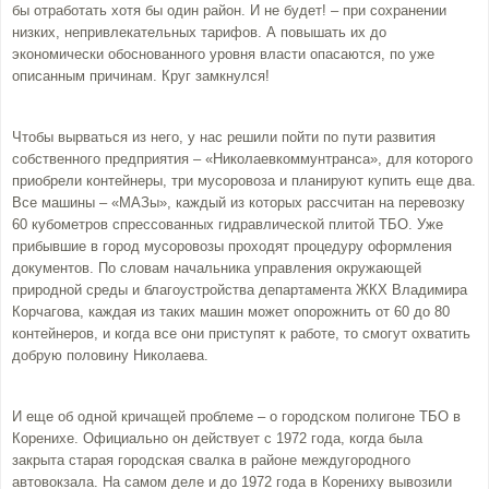
бы отработать хотя бы один район. И не будет! – при сохранении
низких, непривлекательных тарифов. А повышать их до
экономически обоснованного уровня власти опасаются, по уже
описанным причинам. Круг замкнулся!
Чтобы вырваться из него, у нас решили пойти по пути развития
собственного предприятия – «Николаевкоммунтранса», для которого
приобрели контейнеры, три мусоровоза и планируют купить еще два.
Все машины – «МАЗы», каждый из которых рассчитан на перевозку
60 кубометров спрессованных гидравлической плитой ТБО. Уже
прибывшие в город мусоровозы проходят процедуру оформления
документов. По словам начальника управления окружающей
природной среды и благоустройства департамента ЖКХ Владимира
Корчагова, каждая из таких машин может опорожнить от 60 до 80
контейнеров, и когда все они приступят к работе, то смогут охватить
добрую половину Николаева.
И еще об одной кричащей проблеме – о городском полигоне ТБО в
Коренихе. Официально он действует с 1972 года, когда была
закрыта старая городская свалка в районе междугородного
автовокзала. На самом деле и до 1972 года в Корениху вывозили