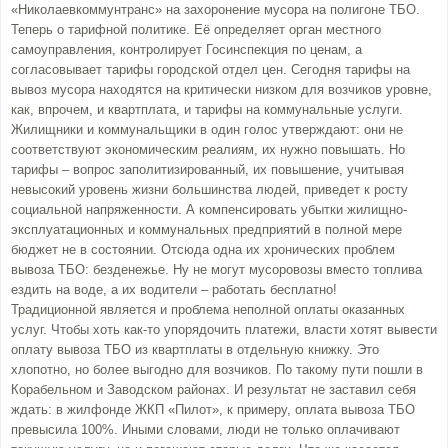
«Николаевкоммунтранс» на захоронение мусора на полигоне ТБО.
Теперь о тарифной политике. Её определяет орган местного
самоуправления, контролирует Госинспекция по ценам, а
согласовывает тарифы городской отдел цен. Сегодня тарифы на
вывоз мусора находятся на критически низком для возчиков уровне,
как, впрочем, и квартплата, и тарифы на коммунальные услуги.
Жилищники и коммунальщики в один голос утверждают: они не
соответствуют экономическим реалиям, их нужно повышать. Но
тарифы – вопрос заполитизированный, их повышение, учитывая
невысокий уровень жизни большинства людей, приведет к росту
социальной напряженности. А компенсировать убытки жилищно-
эксплуатационных и коммунальных предприятий в полной мере
бюджет не в состоянии. Отсюда одна их хронических проблем
вывоза ТБО: безденежье. Ну не могут мусоровозы вместо топлива
ездить на воде, а их водители – работать бесплатно!
Традиционной является и проблема неполной оплаты оказанных
услуг. Чтобы хоть как-то упорядочить платежи, власти хотят вывести
оплату вывоза ТБО из квартплаты в отдельную книжку. Это
хлопотно, но более выгодно для возчиков. По такому пути пошли в
Корабельном и Заводском районах. И результат не заставил себя
ждать: в жилфонде ЖКП «Пилот», к примеру, оплата вывоза ТБО
превысила 100%. Иными словами, люди не только оплачивают