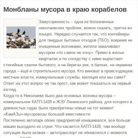
Монбланы мусора в краю корабелов
Замусоренность – одна из болезненных
николаевских проблем, можно сказать, притча во
языцех. Нередко случается так, что контейнеры
для твердых бытовых отходов (ТБО), вовремя не
очищенные возчиками, жители заваливают
мусором «по самое не хочу». Прямо в жилых
кварталах и по соседству с ними вырастают
стихийные свалки бытового, а на берегах рек, в балках, на окраинах
города – ещё и строительного мусора. Кто виноват в происходящем:
местные власти, коммунальные службы, милиция или мы сами?
Ответ на этот вопрос не так прост, как может показаться на первый
взгляд.
Когда-то в Николаеве было два основных возчика мусора –
коммунальное КАТП-1428 и ЖЭУ Ленинского района, для которого в
девяностых годах были приобретены новые на тот момент
«КамАЗы»-мусоровозы большой вместимости.
Постепенно автопарк обоих предприятий изнашивался, все больше
машин выходило из строя. Что касается КАТП-1428, там вообще
ситуация была аховая – автотранспорт не обновлялся с момента