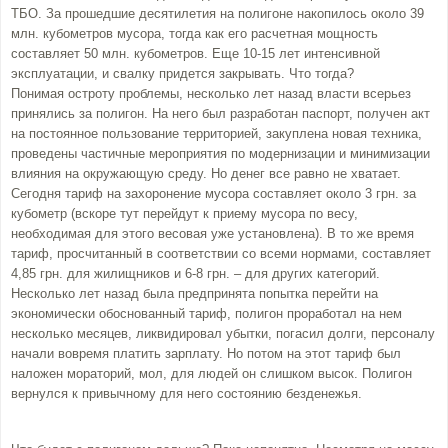
ТБО. За прошедшие десятилетия на полигоне накопилось около 39
млн. кубометров мусора, тогда как его расчетная мощность
составляет 50 млн. кубометров. Еще 10-15 лет интенсивной
эксплуатации, и свалку придется закрывать. Что тогда?
Понимая остроту проблемы, несколько лет назад власти всерьез
принялись за полигон. На него был разработан паспорт, получен акт
на постоянное пользование территорией, закуплена новая техника,
проведены частичные мероприятия по модернизации и минимизации
влияния на окружающую среду. Но денег все равно не хватает.
Сегодня тариф на захоронение мусора составляет около 3 грн. за
кубометр (вскоре тут перейдут к приему мусора по весу,
необходимая для этого весовая уже установлена). В то же время
тариф, просчитанный в соответствии со всеми нормами, составляет
4,85 грн. для жилищников и 6-8 грн. – для других категорий.
Несколько лет назад была предпринята попытка перейти на
экономически обоснованный тариф, полигон проработал на нем
несколько месяцев, ликвидировал убытки, погасил долги, персоналу
начали вовремя платить зарплату. Но потом на этот тариф был
наложен мораторий, мол, для людей он слишком высок. Полигон
вернулся к привычному для него состоянию безденежья.