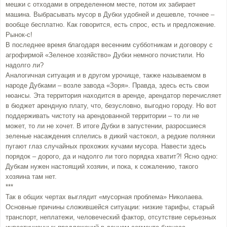
мешки с отходами в определенном месте, потом их забирает
машина. Выбрасывать мусор в Дубки удобней и дешевле, точнее –
вообще бесплатно. Как говорится, есть спрос, есть и предложение.
Рынок-с!
В последнее время благодаря весенним субботникам и договору с
агрофирмой «Зеленое хозяйство» Дубки немного почистили. Но
надолго ли?
Аналогичная ситуация и в другом урочище, также называемом в
народе Дубками – возле завода «Зоря». Правда, здесь есть свои
нюансы. Эта территория находится в аренде, арендатор перечисляет
в бюджет арендную плату, что, безусловно, выгодно городу. Но вот
поддерживать чистоту на арендованной территории – то ли не
может, то ли не хочет. В итоге Дубки в запустении, разросшиеся
зеленые насаждения сплелись в дикий частокол, а редкие полянки
пугают глаз случайных прохожих кучами мусора. Навести здесь
порядок – дорого, да и надолго ли того порядка хватит?! Ясно одно:
Дубкам нужен настоящий хозяин, и пока, к сожалению, такого
хозяина там нет.
***
Так в общих чертах выглядит «мусорная проблема» Николаева.
Основные причины сложившейся ситуации: низкие тарифы, старый
транспорт, неплатежи, человеческий фактор, отсутствие серьезных