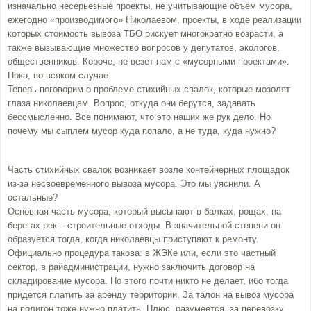
изначально несерьезные проекты, не учитывающие объем мусора,
ежегодно «производимого» Николаевом, проекты, в ходе реализации
которых стоимость вывоза ТБО рискует многократно возрасти, а
также вызывающие множество вопросов у депутатов, экологов,
общественников. Короче, не везет нам с «мусорными проектами».
Пока, во всяком случае.
Теперь поговорим о проблеме стихийных свалок, которые мозолят
глаза николаевцам. Вопрос, откуда они берутся, задавать
бессмысленно. Все понимают, что это наших же рук дело. Но
почему мы сыплем мусор куда попало, а не туда, куда нужно?
Часть стихийных свалок возникает возле контейнерных площадок
из-за несвоевременного вывоза мусора. Это мы уяснили. А
остальные?
Основная часть мусора, который высыпают в балках, рощах, на
берегах рек – строительные отходы. В значительной степени он
образуется тогда, когда николаевцы приступают к ремонту.
Официально процедура такова: в ЖЭКе или, если это частный
сектор, в райадминистрации, нужно заключить договор на
складирование мусора. Но этого почти никто не делает, ибо тогда
придется платить за аренду территории. За талон на вывоз мусора
на полигон тоже нужно платить. Плюс, разумеется, за перевозку.