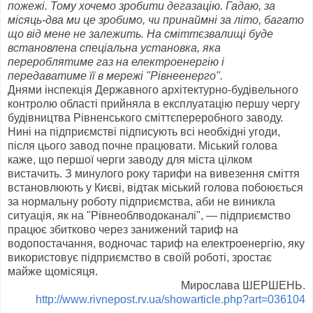
пожежі. Тому хочемо зробити дегазацію. Гадаю, за
місяць-два ми це зробимо, чи принаймні за літо, багато
що від мене не залежить. На сміттєзвалищі буде
встановлена спеціальна установка, яка
перероблятиме газ на електроенергію і
передаватиме її в мережі "Рівнеенерго".
Днями інспекція Державного архітек­тур­но-будівельного
контролю області прийняла в експлуатацію першу чергу
будівництва Рівненського сміттєпереробного заводу.
Нині на підприємстві підписують всі необхідні угоди,
після цього завод почне працювати. Міський голова
каже, що першої черги заводу для міста цілком
вистачить. З минулого року тарифи на вивезення сміття
встановлюють у Києві, відтак міський голова побоюється
за нормальну роботу підприємства, аби не виникла
ситуація, як на "Рівнеоблводоканалі", — підприємство
працює збитково через занижений тариф на
водопостачання, водночас тариф на електроенергію, яку
використовує підприємство в своїй роботі, зростає
майже щомісяця.
Мирослава ШЕРШЕНЬ.
http://www.rivnepost.rv.ua/showarticle.php?art=036104