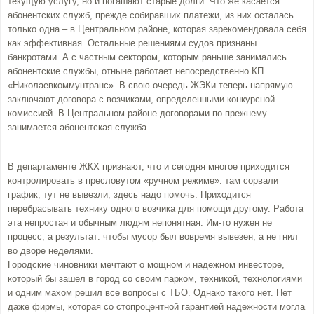
текущую услугу, но и погашают старые долги. Что же касается
абонентских служб, прежде собиравших платежи, из них осталась
только одна – в Центральном районе, которая зарекомендовала себя
как эффективная. Остальные решениями судов признаны
банкротами. А с частным сектором, которым раньше занимались
абонентские службы, отныне работает непосредственно КП
«Николаевкоммунтранс». В свою очередь ЖЭКи теперь напрямую
заключают договора с возчиками, определенными конкурсной
комиссией. В Центральном районе договорами по-прежнему
занимается абонентская служба.
В департаменте ЖКХ признают, что и сегодня многое приходится
контролировать в пресловутом «ручном режиме»: там сорвали
график, тут не вывезли, здесь надо помочь. Приходится
перебрасывать технику одного возчика для помощи другому. Работа
эта непростая и обычным людям непонятная. Им-то нужен не
процесс, а результат: чтобы мусор был вовремя вывезен, а не гнил
во дворе неделями.
Городские чиновники мечтают о мощном и надежном инвесторе,
который бы зашел в город со своим парком, техникой, технологиями
и одним махом решил все вопросы с ТБО. Однако такого нет. Нет
даже фирмы, которая со стопроцентной гарантией надежности могла