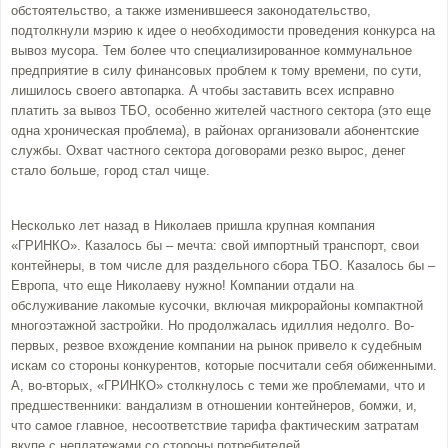
обстоятельство, а также изменившееся законодательство,
подтолкнули мэрию к идее о необходимости проведения конкурса на
вывоз мусора. Тем более что специализированное коммунальное
предприятие в силу финансовых проблем к тому времени, по сути,
лишилось своего автопарка. А чтобы заставить всех исправно
платить за вывоз ТБО, особенно жителей частного сектора (это еще
одна хроническая проблема), в районах организовали абонентские
службы. Охват частного сектора договорами резко вырос, денег
стало больше, город стал чище.
Несколько лет назад в Николаев пришла крупная компания
«ГРИНКО». Казалось бы – мечта: свой импортный транспорт, свои
контейнеры, в том числе для раздельного сбора ТБО. Казалось бы –
Европа, что еще Николаеву нужно! Компании отдали на
обслуживание лакомые кусочки, включая микрорайоны компактной
многоэтажной застройки. Но продолжалась идиллия недолго. Во-
первых, резвое вхождение компании на рынок привело к судебным
искам со стороны конкурентов, которые посчитали себя обиженными.
А, во-вторых, «ГРИНКО» столкнулось с теми же проблемами, что и
предшественники: вандализм в отношении контейнеров, бомжи, и,
что самое главное, несоответствие тарифа фактическим затратам
вкупе с неплатежами со стороны потребителей.