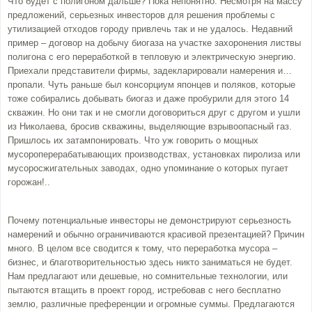
Что будет с полигоном дальше? Пока непонятно. Несмотря на массу
предложений, серьезных инвесторов для решения проблемы с
утилизацией отходов городу привлечь так и не удалось. Недавний
пример – договор на добычу биогаза на участке захоронения листвы
полигона с его переработкой в тепловую и электрическую энергию.
Приехали представители фирмы, задекларировали намерения и…
пропали. Чуть раньше был консорциум японцев и поляков, которые
тоже собирались добывать биогаз и даже пробурили для этого 14
скважин. Но они так и не смогли договориться друг с другом и ушли
из Николаева, бросив скважины, выделяющие взрывоопасный газ.
Пришлось их затампонировать. Что уж говорить о мощных
мусороперерабатывающих производствах, установках пиролиза или
мусоросжигательных заводах, одно упоминание о которых пугает
горожан!..
Почему потенциальные инвесторы не демонстрируют серьезность
намерений и обычно ограничиваются красивой презентацией? Причин
много. В целом все сводится к тому, что переработка мусора –
бизнес, и благотворительностью здесь никто заниматься не будет.
Нам предлагают или дешевые, но сомнительные технологии, или
пытаются втащить в проект город, истребовав с него бесплатно
землю, различные преференции и огромные суммы. Предлагаются