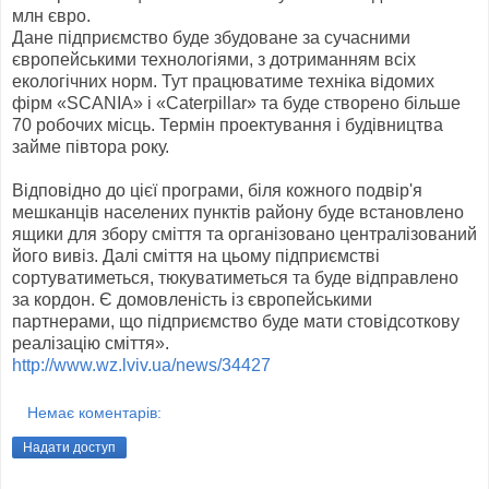
млн євро.
Дане підприємство буде збудоване за сучасними
європейськими технологіями, з дотриманням всіх
екологічних норм. Тут працюватиме техніка відомих
фірм «SCANIA» і «Caterpillar» та буде створено більше
70 робочих місць. Термін проектування і будівництва
займе півтора року.
Відповідно до цієї програми, біля кожного подвір'я
мешканців населених пунктів району буде встановлено
ящики для збору сміття та організовано централізований
його вивіз. Далі сміття на цьому підприємстві
сортуватиметься, тюкуватиметься та буде відправлено
за кордон. Є домовленість із європейськими
партнерами, що підприємство буде мати стовідсоткову
реалізацію сміття».
http://www.wz.lviv.ua/news/34427
Немає коментарів:
Надати доступ