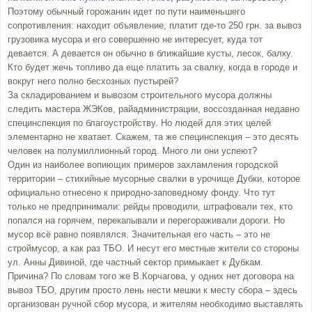
Поэтому обычный горожанин идет по пути наименьшего
сопротивления: находит объявление, платит где-то 250 грн. за вывоз
грузовика мусора и его совершенно не интересует, куда тот
девается. А девается он обычно в ближайшие кусты, лесок, балку.
Кто будет жечь топливо да еще платить за свалку, когда в городе и
вокруг него полно бесхозных пустырей?
За складированием и вывозом строительного мусора должны
следить мастера ЖЭКов, райадминистрации, воссозданная недавно
специнспекция по благоустройству. Но людей для этих целей
элементарно не хватает. Скажем, та же специнспекция – это десять
человек на полумиллионный город. Много ли они успеют?
Один из наиболее вопиющих примеров захламления городской
территории – стихийные мусорные свалки в урочище Дубки, которое
официально отнесено к природно-заповедному фонду. Что тут
только не предпринимали: рейды проводили, штрафовали тех, кто
попался на горячем, перекапывали и перегораживали дороги. Но
мусор всё равно появлялся. Значительная его часть – это не
строймусор, а как раз ТБО. И несут его местные жители со стороны
ул. Анны Дивиной, где частный сектор примыкает к Дубкам.
Причина? По словам того же В.Корчагова, у одних нет договора на
вывоз ТБО, другим просто лень нести мешки к месту сбора – здесь
организован ручной сбор мусора, и жителям необходимо выставлять