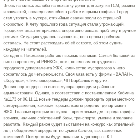
Вновь начались жалобы на нехватку денег для закупки ГСМ, резины
и запчастей, последовали сбои в работе и срывы графика. Город
стал утопать в мусоре, стихийные свалки росли со страшной
скоростью. К лету прошлого года ситуация стала угрожающей.
Городским властям пришлось оперативно решать проблему в ручном
режиме. Ситуацию удалось выровнять, но в целом проблема
осталась. Не стоит рассуждать об её остроте, об этом судить
каждому из читателей.
Сегодня в Николаеве работают восемь возчиков. Самый большой из
них по-прежнему «ГРИНКО», хотя, по словам сотрудников
городского департамента ЖКХ, количество мусоровозов у него
сократилось до четырех-шести. Своя база есть у фирмы «ВАЛАН»,
«Корунда», «Никспецсервиса», ЧП Барбалюк и других.
До сих пор тендеры на вывоз мусора проводили районные
администрации. Однако, в соответствии с постановлением Кабмина
№1173 от 06.11.11 новые тендеры должен проводить орган местного
самоуправления, каковым горисполком определил департамент
ЖКХ. Главные критерии конкурса – приемлемые для города тарифы
возчика, наличие собственной базы, транспорта, умение и желание
работать. Каждый район будет выставлен на конкурс как отдельный
лот, победителей определят по сумме баллов, выставленных
комиссией. Они должны будут заключить договоры с КП