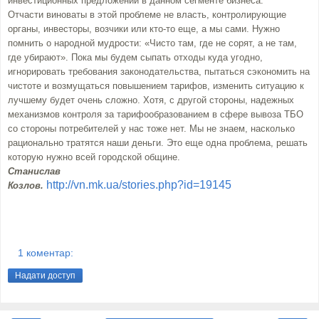
инвестиционных предложений в данном сегменте бизнеса.
Отчасти виноваты в этой проблеме не власть, контролирующие
органы, инвесторы, возчики или кто-то еще, а мы сами. Нужно
помнить о народной мудрости: «Чисто там, где не сорят, а не там,
где убирают». Пока мы будем сыпать отходы куда угодно,
игнорировать требования законодательства, пытаться сэкономить на
чистоте и возмущаться повышением тарифов, изменить ситуацию к
лучшему будет очень сложно. Хотя, с другой стороны, надежных
механизмов контроля за тарифообразованием в сфере вывоза ТБО
со стороны потребителей у нас тоже нет. Мы не знаем, насколько
рационально тратятся наши деньги. Это еще одна проблема, решать
которую нужно всей городской общине.
Станислав
http://vn.mk.ua/stories.php?id=19145
Козлов.
1 коментар:
Надати доступ