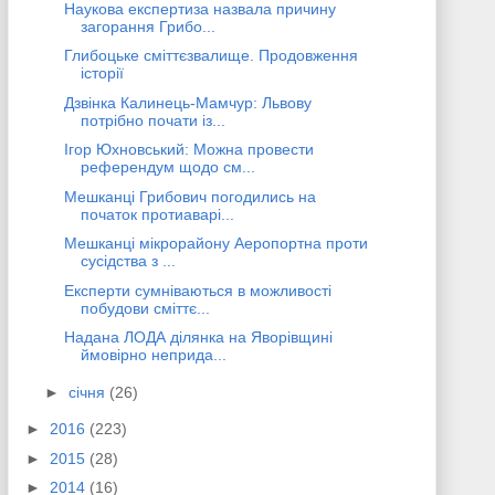
Наукова експертиза назвала причину
загорання Грибо...
Глибоцьке сміттєзвалище. Продовження
історії
Дзвінка Калинець-Мамчур: Львову
потрібно почати із...
Ігор Юхновський: Можна провести
референдум щодо см...
Мешканці Грибович погодились на
початок протиаварі...
Мешканці мікрорайону Аеропортна проти
сусідства з ...
Експерти сумніваються в можливості
побудови сміттє...
Надана ЛОДА ділянка на Яворівщині
ймовірно неприда...
►
січня
(26)
►
2016
(223)
►
2015
(28)
►
2014
(16)