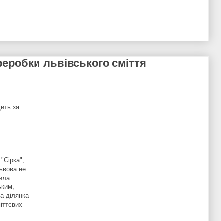
реробки львівського сміття
дить за
"Сірка",
ьвова не
била
ьким,
а ділянка
міттєвих