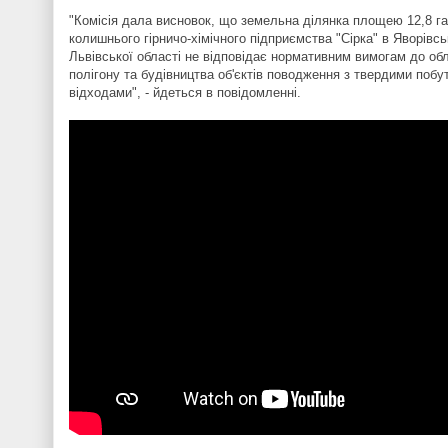
"Комісія дала висновок, що земельна ділянка площею 12,8 га 
колишнього гірничо-хімічного підприємства "Сірка" в Яворівс
Львівської області не відповідає нормативним вимогам до о
полігону та будівництва об'єктів поводження з твердими поб
відходами", - йдеться в повідомленні.