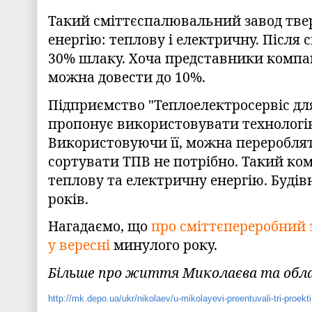
Такий сміттєспалювальний завод твер
енергію: теплову і електричну. Після
30% шлаку. Хоча представники компан
можна довести до 10%.
Підприємство "Теплоелектросервіс для
пропонує використовувати технологію
Використовуючи її, можна переробляти
сортувати ТПВ не потрібно. Такий ком
теплову та електричну енергію. Буді
років.
Нагадаємо, що
про сміттєпереробний 
у вересні
минулого року.
Більше про життя Миколаєва та обл
http://mk.depo.ua/ukr/nikolaev/u-mikolayevi-preentuvali-tri-pro