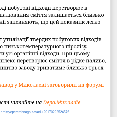
ді побутові відходи перетворює в
 спалювання сміття залишається близько
ії запевняють, що цей показник легко
 утилізації твердих побутових відходів
 низькотемпературного піролізу.
 усі органічні відходи. При цьому
плекс перетворює сміття в рідке паливо,
вництво заводу триватиме близько трьох
завод у Миколаєві заговорили на форумі
асті читайте на
Depo.Миколаїв
ekti-smittyepererobnogo-zavodu-20170222524576