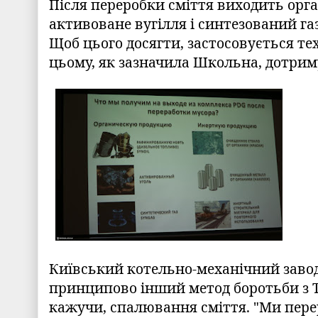
Після переробки сміття виходить орга
активоване вугілля і синтезований га
Щоб цього досягти, застосовується тех
цьому, як зазначила Школьна, дотриму
Київський котельно-механічний заво
принципово інший метод боротьби з Т
кажучи, спалювання сміття. "Ми пере