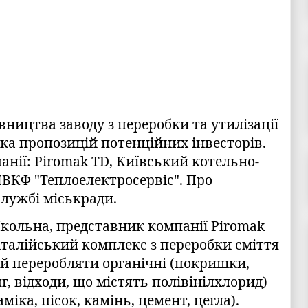
івництва заводу з переробки та утилізації
ка пропозицій потенційних інвесторів.
нії: Piromak TD, Київський котельно-
ПВКФ "Теплоелектросервіс". Про
службі міськради.
кольна, представник компанії Piromak
італійський комплекс з переробки сміття
ний переробляти органічні (покришки,
яг, відходи, що містять полівінілхлорид)
міка, пісок, камінь, цемент, цегла).