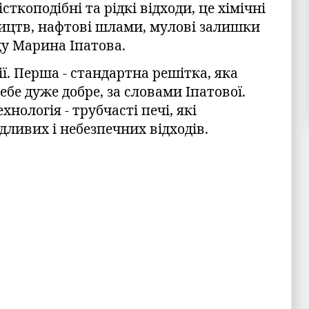
сткоподібні та рідкі відходи, це хімічні
ицтв, нафтові шлами, мулові залишки
ду Марина Іпатова.
ії. Перша - стандартна решітка, яка
ебе дуже добре, за словами Іпатової.
ехнологія - трубчасті печі, які
ливих і небезпечних відходів.