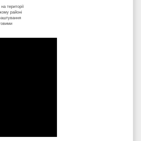
на території
ькому районі
блаштування
утовими