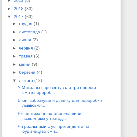
►
2019
(8)
►
2018
(33)
▼
2017
(63)
►
грудня
(1)
►
листопада
(1)
►
липня
(2)
►
червня
(2)
►
травня
(6)
►
квітня
(9)
►
березня
(4)
▼
лютого
(12)
У Миколаєві презентували три проекти
сміттєперероб...
Вчені забракували ділянку для переробки
львівськог...
Експертиза не встановила вини
пожежників у трагеді...
Чи реальними є усі претенденти на
будівництво сміт...