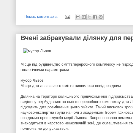
Немає коментарів:
Вчені забракували ділянку для пе
Місце під будівництво сміттєпереробного комплексу не підхо
геологічними параметрами.
мусор Львов
Місце для львівського сміття виявилося невідповідним
Ділянка на території колишнього гірничохімічної підприємства 
виділену під будівництво сміттєпереробного комплексу для Л
підходить для розміщення цього об'єкта. Такий висновок зро
науково-експертна група на чолі з академіком Ігорем Юхновс
повідомив прес-служба мерії Львова. Запропонована земельн
знаходиться в карстово небезпечній зоні, де облаштування с
полігонів не допускається.