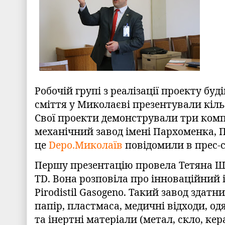
Робочій групі з реалізації проекту буд
сміття у Миколаєві презентували кіль
Свої проекти демонстрували три компа
механічний завод імені Пархоменка, 
це
Depo.Миколаїв
повідомили в прес-
Першу презентацію провела Тетяна Ш
TD. Вона розповіла про інноваційний 
Pirodistil Gasogeno. Такий завод здат
папір, пластмаса, медичні відходи, од
та інертні матеріали (метал, скло, кера